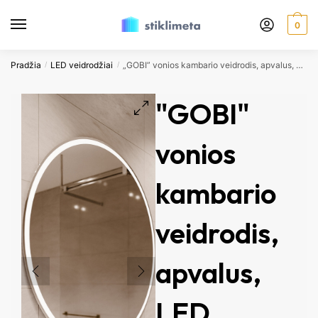
0
Pradžia
LED veidrodžiai
„GOBI” vonios kambario veidrodis, apvalus, LED 6000K / Priekinis apšvietimas
/
/
"GOBI"
vonios
kambario
veidrodis,
apvalus,
LED